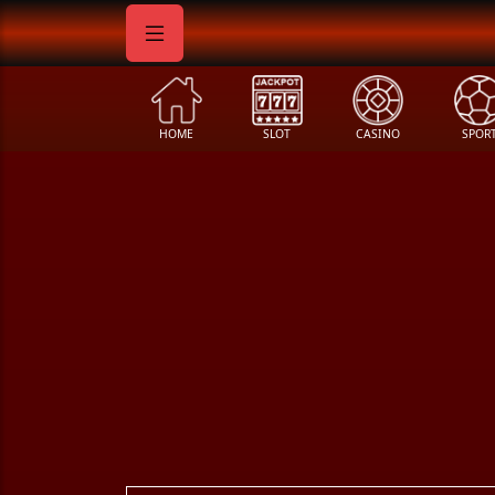
HOME
SLOT
CASINO
SPOR