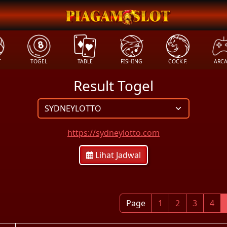
T
TOGEL
TABLE
FISHING
COCK F.
ARC
Result Togel
https://sydneylotto.com
Lihat Jadwal
Page
1
2
3
4