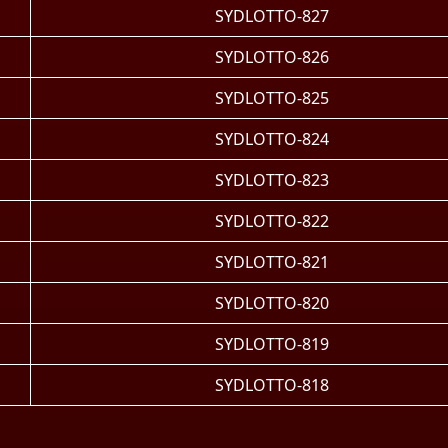
SYDLOTTO-827
SYDLOTTO-826
SYDLOTTO-825
SYDLOTTO-824
SYDLOTTO-823
SYDLOTTO-822
SYDLOTTO-821
SYDLOTTO-820
SYDLOTTO-819
SYDLOTTO-818